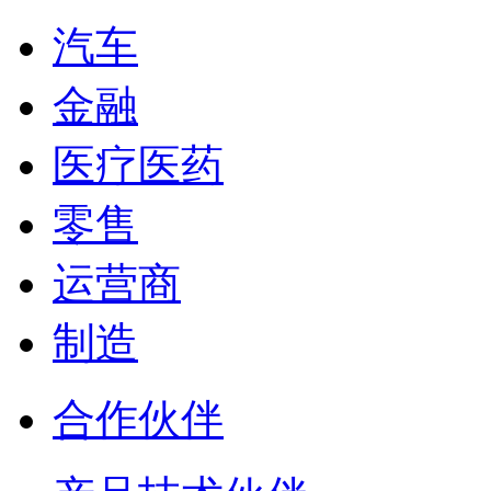
汽车
金融
医疗医药
零售
运营商
制造
合作伙伴