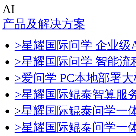
AI
产品及解决方案
>星耀国际问学 企业级A
>星耀国际问学 智能流
>爱问学 PC本地部署
>星耀国际鲲泰智算服
>星耀国际鲲泰问学一
>星耀国际鲲泰问学一体机