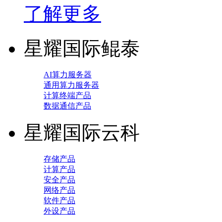
了解更多
星耀国际鲲泰
AI算力服务器
通用算力服务器
计算终端产品
数据通信产品
星耀国际云科
存储产品
计算产品
安全产品
网络产品
软件产品
外设产品