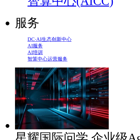
智算中心(AICC)
服务
DC·AI生态创新中心
AI服务
AI培训
智算中心运营服务
星耀国际问学 企业级Ag