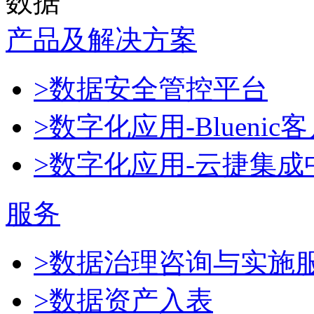
数据
产品及解决方案
>数据安全管控平台
>数字化应用-Blueni
>数字化应用-云捷集成
服务
>数据治理咨询与实施
>数据资产入表