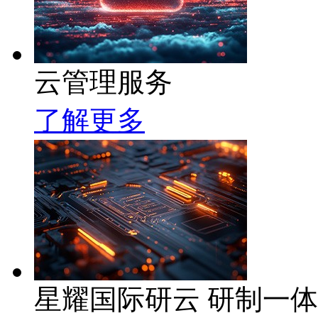
云管理服务
了解更多
星耀国际研云 研制一